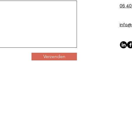
06 40
info@c
Verzenden