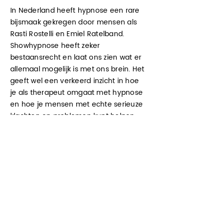
In Nederland heeft hypnose een rare
bijsmaak gekregen door mensen als
Rasti Rostelli en Emiel Ratelband.
Showhypnose heeft zeker
bestaansrecht en laat ons zien wat er
allemaal mogelijk is met ons brein. Het
geeft wel een verkeerd inzicht in
hoe
je als therapeut omgaat met hypnose
en hoe je mensen met echte serieuze
klachten en problemen kunt helpen.
Wil je eens de andere kant van
hypnose zien en de inzichten die ook
medici nu delen? Bekijk dan
onderstaand fragment uit een
documentaire over pijnklachten bij
kinderen en volwassenen, die in het
medisch circuit niet