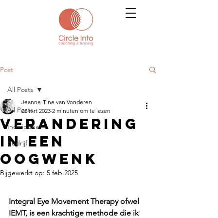
Post
All Posts
Jeanne-Tine van Vonderen
All Posts
22 mrt 2023
2 minuten om te lezen
Verandering
Individueel
in een
Bedrijf
oogwenk
Bijgewerkt op:
5 feb 2025
Integral Eye Movement Therapy ofwel 
IEMT, is een krachtige methode die ik 