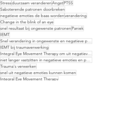
Stress
duurzaam veranderen
Angst
PTSS
Saboterende patronen doorbreken
negatieve emoties de baas worden
verandering
Change in the blink of an eye
snel resultaat bij ongewenste patronen
Paniek
IEMT
Snel verandering in ongewenste en negatieve patronen en emoties
IEMT bij traumaverwerking
Integral Eye Movement Therapy om uit negatieve en ongewenste patronen te komen
niet langer vastzitten in negatieve emoties en patronen
Trauma's verwerken
snel uit negatieve emoties kunnen komen
Integral Eye Movement Therapy
vastzitten in trauma
Individueel