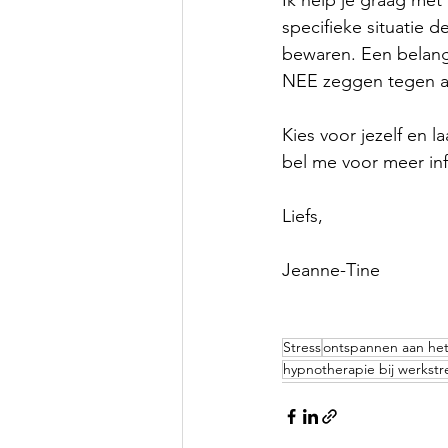
Ik help je graag met
specifieke situatie 
bewaren. Een belang
NEE zeggen tegen an
Kies voor jezelf en l
bel me voor meer inf
Liefs,
Jeanne-Tine
Stress
ontspannen aan he
hypnotherapie bij werkstr