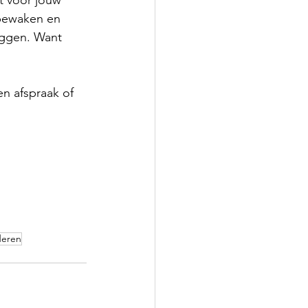
t voor jouw 
 bewaken en 
eggen. Want 
en afspraak of 
deren