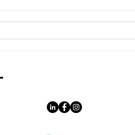
Met
Hypnotherapie
effectief je
stress te lijf
T