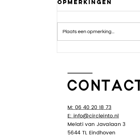
Opmerkingen
Plaats een opmerking...
hypnose: burn-
out preventie
voor high
performers
CONTAC
M: ​
06 40 20 18 73
E: info@circleinto.nl
Melati van Javalaan 3
5644 TL Eindhoven