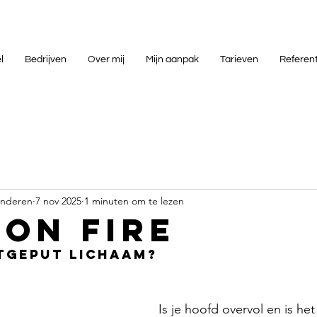
l
Bedrijven
Over mij
Mijn aanpak
Tarieven
Referen
onderen
7 nov 2025
1 minuten om te lezen
 on fire
tgeput lichaam?
Is je hoofd overvol en is het