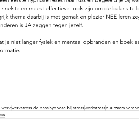
 een eerste hypnose reset naar rust en begeleid je bij wa
de snelste en meest effectieve tools zijn om de balans te
rijk thema daarbij is met gemak en plezier NEE leren z
deren is JA zeggen tegen jezelf.
aat je niet langer fysiek en mentaal opbranden en boek e
ormatie.
t werk
werkstress de baas
hypnose bij stress
werkstress
duurzaam veran
ess