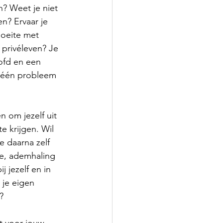
en? Weet je niet 
n? Ervaar je 
oeite met 
 privéleven? Je 
ofd en een 
 één probleem 
n om jezelf uit 
te krijgen. Wil 
je daarna zelf 
e, ademhaling 
j jezelf en in 
 je eigen 
?