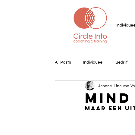
Individuee
All Posts
Individueel
Bedrijf
Jeanne-Tine van V
Mind
Maar een ui