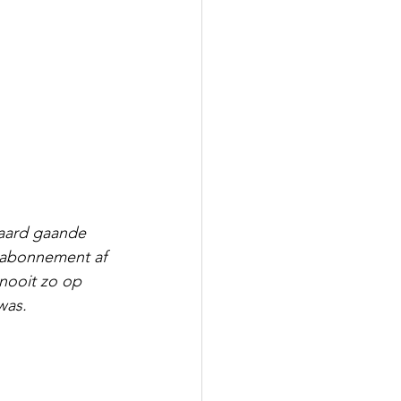
paard gaande 
enabonnement af 
 nooit zo op 
was.