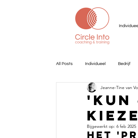
Individuee
All Posts
Individueel
Bedrijf
Jeanne-Tine van V
'Kun
kiez
Bijgewerkt op:
6 feb 2025
Het 'p