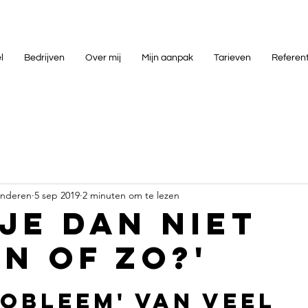
l
Bedrijven
Over mij
Mijn aanpak
Tarieven
Referen
onderen
5 sep 2019
2 minuten om te lezen
 je dan niet
en of zo?'
robleem' van veel 