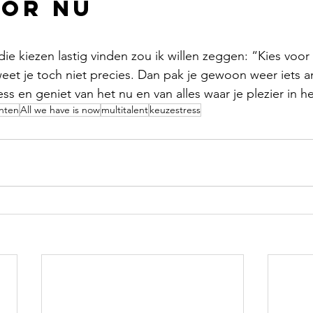
oor nu
ie kiezen lastig vinden zou ik willen zeggen: “Kies voor
et je toch niet precies. Dan pak je gewoon weer iets a
s en geniet van het nu en van alles waar je plezier in he
nten
All we have is now
multitalent
keuzestress