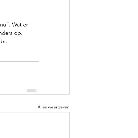
 nu”. Wat er 
nders op. 
bt. 
Alles weergeven