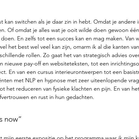
t kan switchen als je daar zin in hebt. Omdat je andere in
ven. Of omdat je alles wat je ooit wilde doen gewoon éé
 doen. En zelfs tot een succes kan en mag maken. Van 
el het best wel veel kan zijn, omarm ik al die kanten van
rschillende rollen. Zo gaat het van strategisch advies over
n nieuwe pay-off en websiteteksten, tot een inrichtings
. En van een cursus interieurontwerpen tot een basistr
liënten met NLP en hypnose met zeer uiteenlopende vrag
t het reduceren van fysieke klachten en pijn. En van het
fvertrouwen en rust in hun gedachten. 
is now”
t mijn eerste expositie op het programma waar ik mijn k