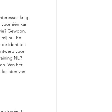
teresses krijgt 
n voor één kan 
wie? Gewoon, 
 mij nu. En 
 de identiteit 
ontwerp voor 
aining NLP. 
en. Van het 
 loslaten van 
unstproject 