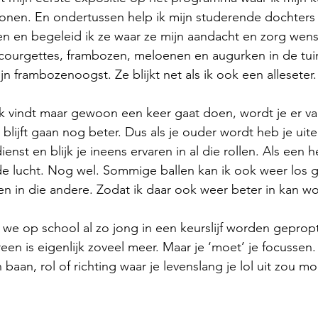
onen. En ondertussen help ik mijn studerende dochters 
 en begeleid ik ze waar ze mijn aandacht en zorg wense
k courgettes, frambozen, meloenen en augurken in de tuin
n frambozenoogst. Ze blijkt net als ik ook een alleseter.
euk vindt maar gewoon een keer gaat doen, wordt je er van
blijft gaan nog beter. Dus als je ouder wordt heb je uitei
ienst en blijk je ineens ervaren in al die rollen. Als een 
n de lucht. Nog wel. Sommige ballen kan ik ook weer los g
n in die andere. Zodat ik daar ook weer beter in kan w
 we op school al zo jong in een keurslijf worden geprop
en is eigenlijk zoveel meer. Maar je ‘moet’ je focussen.
aan, rol of richting waar je levenslang je lol uit zou mo