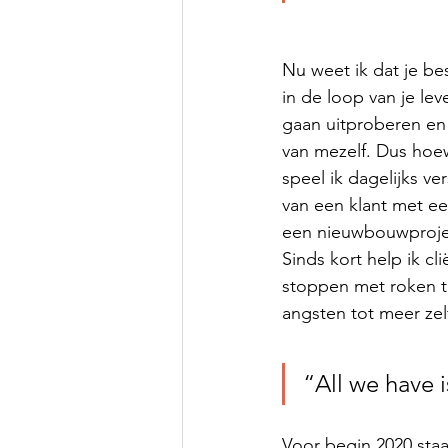
Nu weet ik dat je bes
in de loop van je le
gaan uitproberen en
van mezelf. Dus hoew
speel ik dagelijks ve
van een klant met ee
een nieuwbouwproject
Sinds kort help ik c
stoppen met roken to
angsten tot meer zel
“All we have 
Voor begin 2020 staa