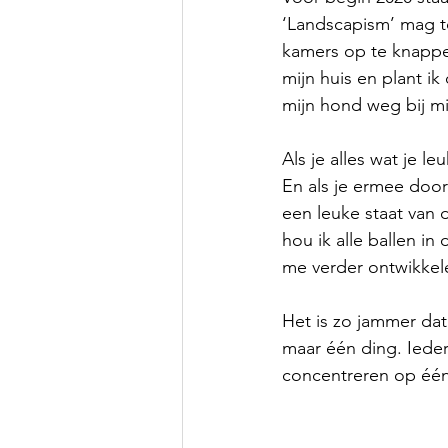
‘Landscapism’ mag t
kamers op te knappen
mijn huis en plant i
mijn hond weg bij mij
Als je alles wat je l
En als je ermee door 
een leuke staat van d
hou ik alle ballen i
me verder ontwikkele
Het is zo jammer dat
maar één ding. Iedere
concentreren op één b