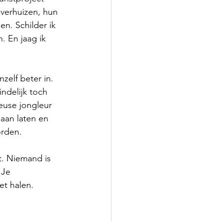
verhuizen, hun 
n. Schilder ik 
. En jaag ik 
zelf beter in. 
ndelijk toch 
heuse jongleur 
aan laten en 
orden.
t. Niemand is 
 Je 
et halen. 